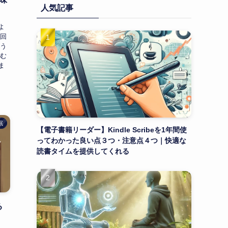
人気記事
よ
今回
よう
飲む
ま
眠
【電子書籍リーダー】Kindle Scribeを1年間使
ってわかった良い点３つ・注意点４つ｜快適な
読書タイムを提供してくれる
る