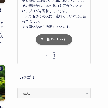
本と勉強に出会い、人生が変わりました。
その経験から、本の魅力を広めたいと思
健
い、ブログを運営しています。
一人でも多くの人に、素晴らしい本と出会
ってほしい。
 そ
そう思いながら活動しています。
美味
と
ーの
X（旧Twitter）
し
活
カテゴリ
カ
テ
ゴ
リ
美味