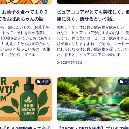
】お菓子を食べて１００
ピュアココアがとても美味しく、
てるおばあちゃんの話
康に良く、痩せるという話。
から、脂っこいもの、お菓子を
美味しくて、体に良い飲み物が飲みたい！
 まって、それを決める前に、
れなら、ピュアココアがおすすめだよ！ 
100歳を超えているおばあちゃ
しくて、体に良いコーヒーは、飲みすぎる
！ ええ！？そんな夢みたいな
頭が痛くなりますよね。 だから、コーヒ
いるの？ 脂っこいもの、お菓
代わりになる体に良い飲み物を探していま
す。 だから、ダイエ...
た。すると、ピュアココアに出会いま...
2025年5月18日
生活
生
育毛剤を1年間使って産毛
【PFOS・PFOA除去】ブリタで