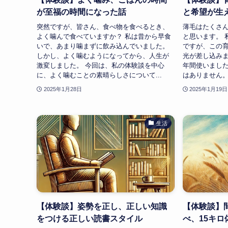
が至福の時間になった話
と希望が生
突然ですが、皆さん、食べ物を食べるとき、
薄毛はたくさ
よく噛んで食べていますか？ 私は昔から早食
と思います。 
いで、あまり噛まずに飲み込んでいました。
ですが、この
しかし、よく噛むようになってから、人生が
光が差し込みま
激変しました。 今回は、私の体験談を中心
年間使いまし
に、よく噛むことの素晴らしさについて...
はありません。
2025年1月28日
2025年1月19日
生活
【体験談】姿勢を正し、正しい知識
【体験談】
をつける正しい読書スタイル
べ、15キ