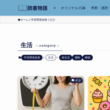
オリジナル小説
考察・感想
ホーム
学習環境改善
生活
生活
– category –
学習環境改善
生活
食生活
運動
睡眠
生活