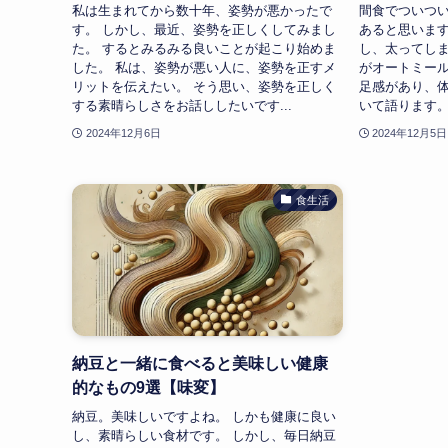
私は生まれてから数十年、姿勢が悪かったで
間食でついつ
す。 しかし、最近、姿勢を正しくしてみまし
あると思います
た。 するとみるみる良いことが起こり始めま
し、太ってしま
した。 私は、姿勢が悪い人に、姿勢を正すメ
がオートミール
リットを伝えたい。 そう思い、姿勢を正しく
足感があり、
する素晴らしさをお話ししたいです...
いて語ります。
2024年12月6日
2024年12月5日
食生活
納豆と一緒に食べると美味しい健康
的なもの9選【味変】
納豆。美味しいですよね。 しかも健康に良い
し、素晴らしい食材です。 しかし、毎日納豆