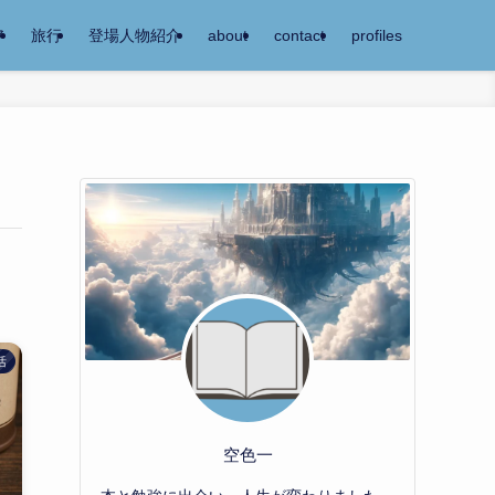
ア
旅行
登場人物紹介
about
contact
profiles
活
空色一