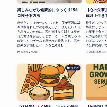
楽しみながら健康的にゆっくり15キ
【心の栄養
ロ痩せる方法
歳以上生き
痩せたい！ わかった。じゃあ、僕が実際に15
長生きしたい
キロ痩せれた方法を教えるよ！ 痩せたい！ そ
禁止にしよう！
う思う人のために、私が無理なく15キロ痩せ
お菓子を食べて
れた方法をお話しします。 ゲームで痩せる 今
んの話を聞いて
は楽しんでゲームで痩せれる時代です。 私が
おばあちゃんが
効果を実感したゲームをご紹介し...
子は体に悪いで
2025年7月20日
2025年6月16日
食生活
【体験談】よく噛み、ごはんの時間
【体験談】