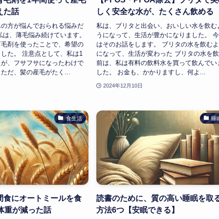
えた話
しく安全な水が、たくさん飲める
んの方が悩んでおられる悩みだ
私は、ブリタと出会い、おいしい水を飲む
私は、薄毛悩み続けています。
うになって、生活が豊かになりました。 
育毛剤を使ったことで、希望の
はそのお話をします。 ブリタの水を飲む
した。 注意点として、私は1
になって、生活が変わった ブリタの水を
たが、フサフサになったわけで
前は、私は有料の飲料水を買って飲んでい
ただ、髪の産毛がたく...
した。 お金も、かかりますし、何よ...
2024年12月10日
食生活
睡
間食にオートミールを食
読書のために、質の高い睡眠を取
ロ体重が減った話
方法6つ【安眠できる】